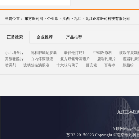
当前位置：
东方医药网 >
企业库 >
江西 >
九江 >
九江正本医药科技有限公司
正常搜索
企业推荐
产品推荐
小儿增食片
胞林胆碱钠胶囊
辛伐他汀钙片
甲硝唑原料
痰喘半夏颗
黄酮哌酪片
白内停滴眼液
复方双氢青蒿素片
鹿岩乳康片
鹿岩乳康
喷雾剂
玻璃酸铵滴眼液
十六味马蔺子
肝安素
百毒净
胭脂粉
九江正本医
互联网药品信息证
苏B2-20150023 Copyright ©南京瑞凡