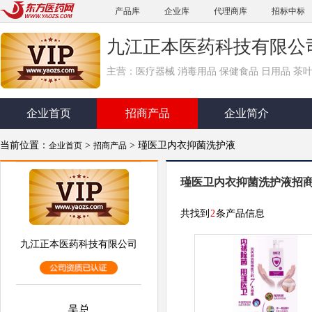
产品库
企业库
代理商库
招标中标
九江正本医药科技有限公
主营：医疗器械 消毒用品 保健食品 日用品 茶叶
企业首页
招商产品
企业简介
当前位置：
>
> 瑾医卫内衣抑菌洗护液
企业首页
招商产品
瑾医卫内衣抑菌洗护液招
共找到
2
条产品信息
九江正本医药科技有限公司
吴总