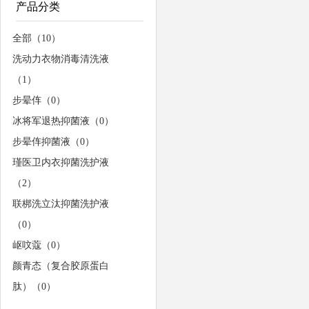
产品分类
全部（10）
洗动力衣物消毒清洗液
（1）
步晕伡（0）
冰将军退热抑菌液（0）
步晕伡抑菌液（0）
瑾医卫内衣抑菌洗护液
（2）
联梆洗立汰抑菌洗护液
（0）
岖呅蔻（0）
颜青态（复合胶原蛋白
肽）（0）