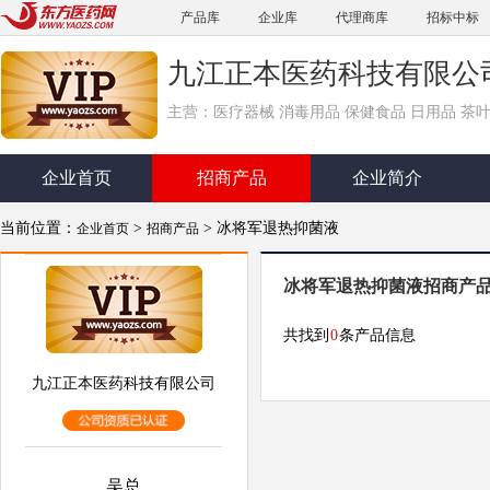
产品库
企业库
代理商库
招标中标
九江正本医药科技有限公
主营：医疗器械 消毒用品 保健食品 日用品 茶叶
企业首页
招商产品
企业简介
当前位置：
>
> 冰将军退热抑菌液
企业首页
招商产品
冰将军退热抑菌液招商产
共找到
0
条产品信息
九江正本医药科技有限公司
吴总