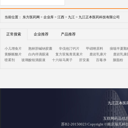
当前位置：
东方医药网 >
企业库 >
江西 >
九江 >
九江正本医药科技有限公司
正常搜索
企业推荐
产品推荐
小儿增食片
胞林胆碱钠胶囊
辛伐他汀钙片
甲硝唑原料
痰喘半夏颗
黄酮哌酪片
白内停滴眼液
复方双氢青蒿素片
鹿岩乳康片
鹿岩乳康
喷雾剂
玻璃酸铵滴眼液
十六味马蔺子
肝安素
百毒净
胭脂粉
九江正本医
互联网药品信息证
苏B2-20150023 Copyright ©南京瑞凡