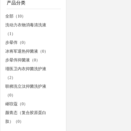
产品分类
全部（10）
洗动力衣物消毒清洗液
（1）
步晕伡（0）
冰将军退热抑菌液（0）
步晕伡抑菌液（0）
瑾医卫内衣抑菌洗护液
（2）
联梆洗立汰抑菌洗护液
（0）
岖呅蔻（0）
颜青态（复合胶原蛋白
肽）（0）